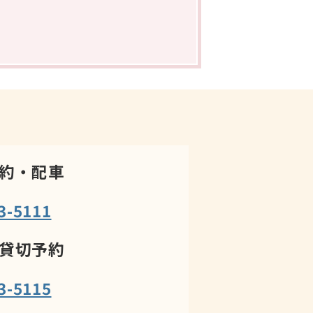
約・配車
3-5111
貸切予約
3-5115