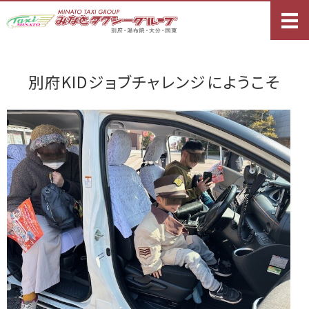
別府・湯布院・
ホーム
別府KIDジョブチャレンジにようこそ
タクシーサービス
観光コース案内
求人情報
ご予約・お問い合わせ